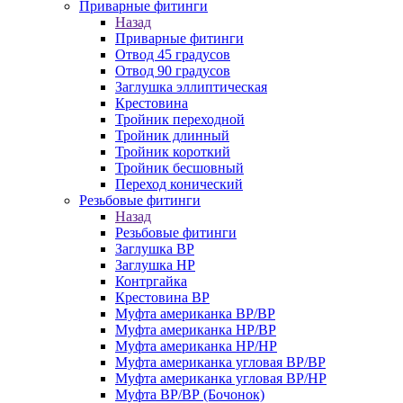
Приварные фитинги
Назад
Приварные фитинги
Отвод 45 градусов
Отвод 90 градусов
Заглушка эллиптическая
Крестовина
Тройник переходной
Тройник длинный
Тройник короткий
Тройник бесшовный
Переход конический
Резьбовые фитинги
Назад
Резьбовые фитинги
Заглушка ВР
Заглушка НР
Контргайка
Крестовина ВР
Муфта американка ВР/ВР
Муфта американка НР/ВР
Муфта американка НР/НР
Муфта американка угловая ВР/ВР
Муфта американка угловая ВР/НР
Муфта ВР/ВР (Бочонок)