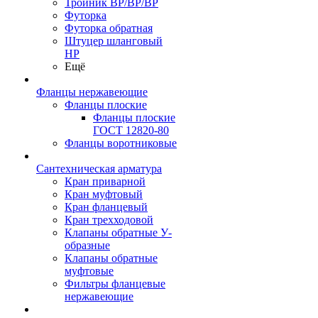
Тройник ВР/ВР/ВР
Футорка
Футорка обратная
Штуцер шланговый
НР
Ещё
Фланцы нержавеющие
Фланцы плоские
Фланцы плоские
ГОСТ 12820-80
Фланцы воротниковые
Сантехническая арматура
Кран приварной
Кран муфтовый
Кран фланцевый
Кран трехходовой
Клапаны обратные У-
образные
Клапаны обратные
муфтовые
Фильтры фланцевые
нержавеющие