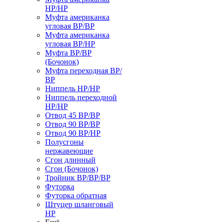
НР/НР
Муфта американка
угловая ВР/ВР
Муфта американка
угловая ВР/НР
Муфта ВР/ВР
(Бочонок)
Муфта переходная ВР/
ВР
Ниппель НР/НР
Ниппель переходной
НР/НР
Отвод 45 ВР/ВР
Отвод 90 ВР/ВР
Отвод 90 ВР/НР
Полусгоны
нержавеющие
Сгон длинный
Сгон (Бочонок)
Тройник ВР/ВР/ВР
Футорка
Футорка обратная
Штуцер шланговый
НР