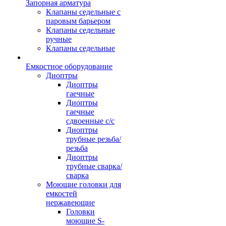
Запорная арматура
Клапаны седельные с
паровым барьером
Клапаны седельные
ручные
Клапаны седельные
Емкостное оборудование
Диоптры
Диоптры
гаечные
Диоптры
гаечные
сдвоенные c/c
Диоптры
трубные резьба/
резьба
Диоптры
трубные сварка/
сварка
Моющие головки для
емкостей
нержавеющие
Головки
моющие S-