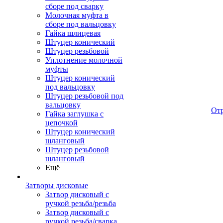
сборе под сварку
Молочная муфта в
сборе под вальцовку
Гайка шлицевая
Штуцер конический
Штуцер резьбовой
Уплотнение молочной
муфты
Штуцер конический
под вальцовку
Штуцер резьбовой под
вальцовку
От
Гайка заглушка с
цепочкой
Штуцер конический
шланговый
Штуцер резьбовой
шланговый
Ещё
Затворы дисковые
Затвор дисковый с
ручкой резьба/резьба
Затвор дисковый с
ручкой резьба/сварка