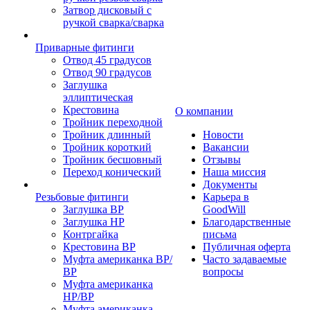
Затвор дисковый с
ручкой сварка/сварка
Приварные фитинги
Отвод 45 градусов
Отвод 90 градусов
Заглушка
эллиптическая
Крестовина
О компании
Тройник переходной
Тройник длинный
Новости
Тройник короткий
Вакансии
Тройник бесшовный
Отзывы
Переход конический
Наша миссия
Документы
Резьбовые фитинги
Карьера в
Заглушка ВР
GoodWill
Заглушка НР
Благодарственные
Контргайка
письма
Крестовина ВР
Публичная оферта
Муфта американка ВР/
Часто задаваемые
ВР
вопросы
Муфта американка
НР/ВР
Муфта американка