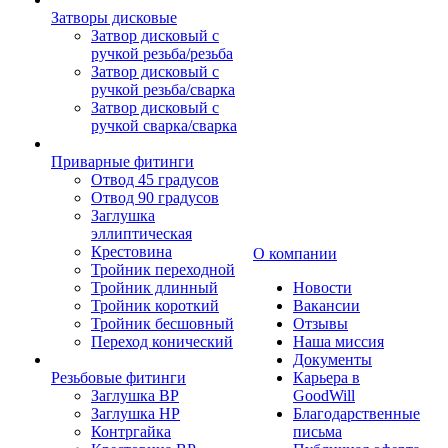
Затворы дисковые
Затвор дисковый с
ручкой резьба/резьба
Затвор дисковый с
ручкой резьба/сварка
Затвор дисковый с
ручкой сварка/сварка
Приварные фитинги
Отвод 45 градусов
Отвод 90 градусов
Заглушка
эллиптическая
Крестовина
О компании
Тройник переходной
Тройник длинный
Новости
Тройник короткий
Вакансии
Тройник бесшовный
Отзывы
Переход конический
Наша миссия
Документы
Резьбовые фитинги
Карьера в
Заглушка ВР
GoodWill
Заглушка НР
Благодарственные
Контргайка
письма