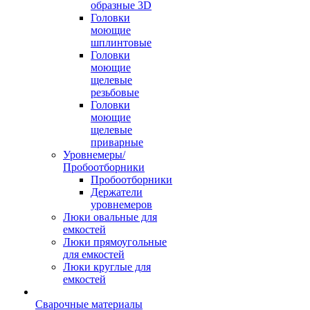
образные 3D
Головки
моющие
шплинтовые
Головки
моющие
щелевые
резьбовые
Головки
моющие
щелевые
приварные
Уровнемеры/
Пробоотборники
Пробоотборники
Держатели
уровнемеров
Люки овальные для
емкостей
Люки прямоугольные
для емкостей
Люки круглые для
емкостей
Сварочные материалы