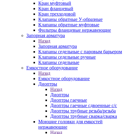
Кран муфтовый
Кран фланцевый
Кран трехходовой
Клапаны обратные У-образные
Клапаны обратные муфтовые
Фильтры фланцевые нержавеющие
Запорная арматура
Назад
Запорная арматура
Клапаны седельные с паровым барьером
Клапаны седельные ручные
Клапаны седельные
Емкостное оборудование
Назад
Емкостное оборудование
Диоптры
Назад
Диоптры
Диоптры гаечные
Диоптры гаечные сдвоенные c/c
Диоптры трубные резьба/резьба
Диоптры трубные сварка/сварка
Моющие головки для емкостей
нержавеющие
Назад