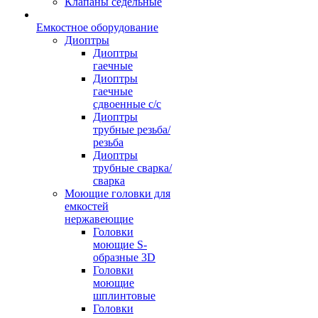
Клапаны седельные
Емкостное оборудование
Диоптры
Диоптры
гаечные
Диоптры
гаечные
сдвоенные c/c
Диоптры
трубные резьба/
резьба
Диоптры
трубные сварка/
сварка
Моющие головки для
емкостей
нержавеющие
Головки
моющие S-
образные 3D
Головки
моющие
шплинтовые
Головки