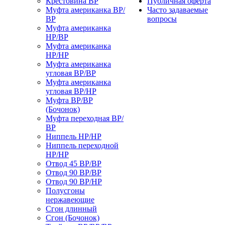
Крестовина ВР
Публичная оферта
Муфта американка ВР/
Часто задаваемые
ВР
вопросы
Муфта американка
НР/ВР
Муфта американка
НР/НР
Муфта американка
угловая ВР/ВР
Муфта американка
угловая ВР/НР
Муфта ВР/ВР
(Бочонок)
Муфта переходная ВР/
ВР
Ниппель НР/НР
Ниппель переходной
НР/НР
Отвод 45 ВР/ВР
Отвод 90 ВР/ВР
Отвод 90 ВР/НР
Полусгоны
нержавеющие
Сгон длинный
Сгон (Бочонок)