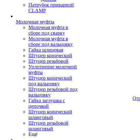
Патрубок приварной
CLAMP
Молочные муфты
Молочная муфта в
сборе под сварку
Молочная муфта в
сборе под вальцовку
Гайка шлицевая
Штуцер конический
Штуцер резьбовой
Уплотнение молочной
муфты
Штуцер конический
под вальцовку
Штуцер резьбовой под
вальцовку
От
Гайка заглушка с
цепочкой
Штуцер конический
шланговый
Штуцер резьбовой
шланговый
Ещё