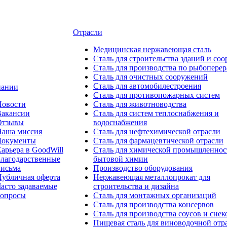
Отрасли
Медицинcкая нержавеющая сталь
Сталь для строительства зданий и со
Сталь для производства по рыбоперер
Сталь для очистных сооружений
Сталь для автомобилестроения
пании
Сталь для противопожарных систем
Новости
Сталь для животноводства
Вакансии
Сталь для систем теплоснабжения и
Отзывы
водоснабжения
Наша миссия
Сталь для нефтехимической отрасли
Документы
Сталь для фармацевтической отрасли
арьера в GoodWill
Сталь для химической промышленнос
лагодарственные
бытовой химии
письма
Производство оборудования
убличная оферта
Нержавеющая металлопрокат для
асто задаваемые
строительства и дизайна
вопросы
Сталь для монтажных организаций
Сталь для производства консервов
Сталь для производства соусов и снек
Пищевая сталь для виноводочной отр