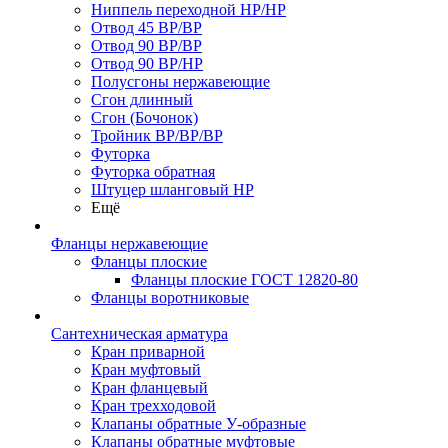
Ниппель переходной НР/НР
Отвод 45 ВР/ВР
Отвод 90 ВР/ВР
Отвод 90 ВР/НР
Полусгоны нержавеющие
Сгон длинный
Сгон (Бочонок)
Тройник ВР/ВР/ВР
Футорка
Футорка обратная
Штуцер шланговый НР
Ещё
Фланцы нержавеющие
Фланцы плоские
Фланцы плоские ГОСТ 12820-80
Фланцы воротниковые
Сантехническая арматура
Кран приварной
Кран муфтовый
Кран фланцевый
Кран трехходовой
Клапаны обратные У-образные
Клапаны обратные муфтовые