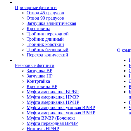
Приварные фитинги
Отвод 45 градусов
Отвод 90 градусов
Заглушка эллиптическая
Крестовина
Тройник переходной
Тройник длинный
Тройник короткий
Тройник бесшовный
О ком
Переход конический
Резьбовые фитинги
Заглушка ВР
Заглушка НР
Контргайка
Крестовина ВР
К
Муфта американка ВР/ВР
Б
Муфта американка НР/ВР
Муфта американка НР/НР
П
Муфта американка угловая ВР/ВР
Ч
Муфта американка угловая ВР/НР
Муфта ВР/ВР (Бочонок)
Муфта переходная ВР/ВР
Ниппель НР/НР