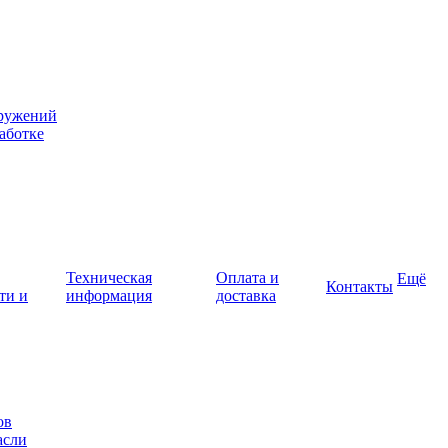
оружений
аботке
Техническая
Оплата и
Ещё
Контакты
ти и
информация
доставка
ов
асли