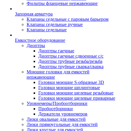
Фильтры фланцевые нержавеющие
Запорная арматура
Клапаны седельные с паровым барьером
Клапаны седельные ручные
Клапаны седельные
Емкостное оборудование
Диоптры
Диоптры гаечные
Диоптры гаечные сдвоенные c/c
Диоптры трубные резьба/резьба
Диоптры трубные сварка/сварка
Моющие головки для емкостей
нержавеющие
Головки моющие S-образные 3D
Головки моющие шплинтовые
Головки моющие щелевые резьбовые
Головки моющие щелевые приварные
Уровнемеры/Пробоотборники
Пробоотборники
Держатели уровнемеров
Люки овальные для емкостей
Люки прямоугольные для емкостей
Люки круглые для емкостей