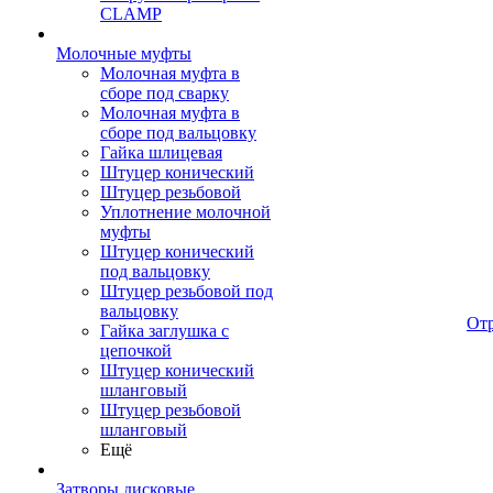
CLAMP
Молочные муфты
Молочная муфта в
сборе под сварку
Молочная муфта в
сборе под вальцовку
Гайка шлицевая
Штуцер конический
Штуцер резьбовой
Уплотнение молочной
муфты
Штуцер конический
под вальцовку
Штуцер резьбовой под
вальцовку
От
Гайка заглушка с
цепочкой
Штуцер конический
шланговый
Штуцер резьбовой
шланговый
Ещё
Затворы дисковые