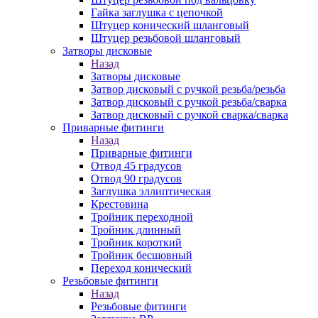
Гайка заглушка с цепочкой
Штуцер конический шланговый
Штуцер резьбовой шланговый
Затворы дисковые
Назад
Затворы дисковые
Затвор дисковый с ручкой резьба/резьба
Затвор дисковый с ручкой резьба/сварка
Затвор дисковый с ручкой сварка/сварка
Приварные фитинги
Назад
Приварные фитинги
Отвод 45 градусов
Отвод 90 градусов
Заглушка эллиптическая
Крестовина
Тройник переходной
Тройник длинный
Тройник короткий
Тройник бесшовный
Переход конический
Резьбовые фитинги
Назад
Резьбовые фитинги