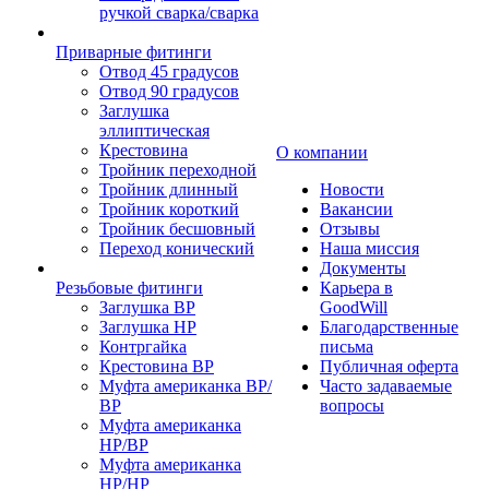
ручкой сварка/сварка
Приварные фитинги
Отвод 45 градусов
Отвод 90 градусов
Заглушка
эллиптическая
Крестовина
О компании
Тройник переходной
Тройник длинный
Новости
Тройник короткий
Вакансии
Тройник бесшовный
Отзывы
Переход конический
Наша миссия
Документы
Резьбовые фитинги
Карьера в
Заглушка ВР
GoodWill
Заглушка НР
Благодарственные
Контргайка
письма
Крестовина ВР
Публичная оферта
Муфта американка ВР/
Часто задаваемые
ВР
вопросы
Муфта американка
НР/ВР
Муфта американка
НР/НР