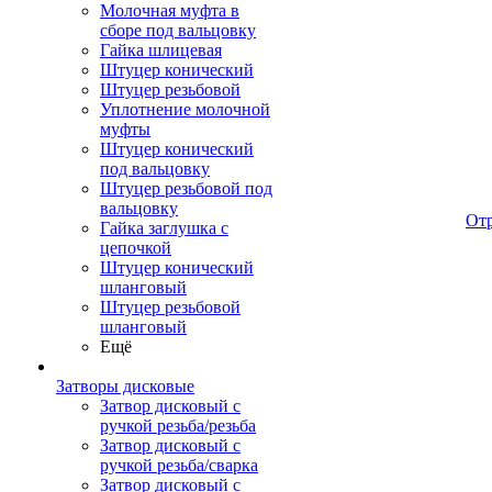
Молочная муфта в
сборе под вальцовку
Гайка шлицевая
Штуцер конический
Штуцер резьбовой
Уплотнение молочной
муфты
Штуцер конический
под вальцовку
Штуцер резьбовой под
вальцовку
От
Гайка заглушка с
цепочкой
Штуцер конический
шланговый
Штуцер резьбовой
шланговый
Ещё
Затворы дисковые
Затвор дисковый с
ручкой резьба/резьба
Затвор дисковый с
ручкой резьба/сварка
Затвор дисковый с