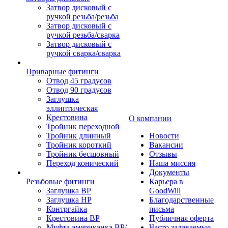
Затвор дисковый с
ручкой резьба/резьба
Затвор дисковый с
ручкой резьба/сварка
Затвор дисковый с
ручкой сварка/сварка
Приварные фитинги
Отвод 45 градусов
Отвод 90 градусов
Заглушка
эллиптическая
Крестовина
О компании
Тройник переходной
Тройник длинный
Новости
Тройник короткий
Вакансии
Тройник бесшовный
Отзывы
Переход конический
Наша миссия
Документы
Резьбовые фитинги
Карьера в
Заглушка ВР
GoodWill
Заглушка НР
Благодарственные
Контргайка
письма
Крестовина ВР
Публичная оферта
Муфта американка ВР/
Часто задаваемые