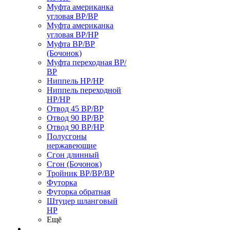
Муфта американка
угловая ВР/ВР
Муфта американка
угловая ВР/НР
Муфта ВР/ВР
(Бочонок)
Муфта переходная ВР/
ВР
Ниппель НР/НР
Ниппель переходной
НР/НР
Отвод 45 ВР/ВР
Отвод 90 ВР/ВР
Отвод 90 ВР/НР
Полусгоны
нержавеющие
Сгон длинный
Сгон (Бочонок)
Тройник ВР/ВР/ВР
Футорка
Футорка обратная
Штуцер шланговый
НР
Ещё