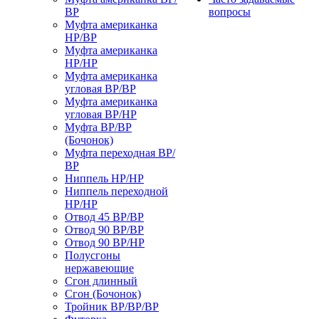
ВР
вопросы
Муфта американка
НР/ВР
Муфта американка
НР/НР
Муфта американка
угловая ВР/ВР
Муфта американка
угловая ВР/НР
Муфта ВР/ВР
(Бочонок)
Муфта переходная ВР/
ВР
Ниппель НР/НР
Ниппель переходной
НР/НР
Отвод 45 ВР/ВР
Отвод 90 ВР/ВР
Отвод 90 ВР/НР
Полусгоны
нержавеющие
Сгон длинный
Сгон (Бочонок)
Тройник ВР/ВР/ВР