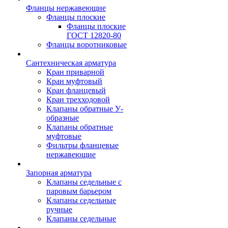
Фланцы нержавеющие
Фланцы плоские
Фланцы плоские
ГОСТ 12820-80
Фланцы воротниковые
Сантехническая арматура
Кран приварной
Кран муфтовый
Кран фланцевый
Кран трехходовой
Клапаны обратные У-
образные
Клапаны обратные
муфтовые
Фильтры фланцевые
нержавеющие
Запорная арматура
Клапаны седельные с
паровым барьером
Клапаны седельные
ручные
Клапаны седельные