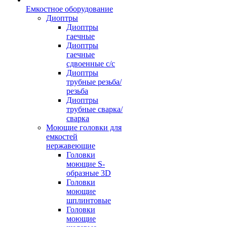
Емкостное оборудование
Диоптры
Диоптры
гаечные
Диоптры
гаечные
сдвоенные c/c
Диоптры
трубные резьба/
резьба
Диоптры
трубные сварка/
сварка
Моющие головки для
емкостей
нержавеющие
Головки
моющие S-
образные 3D
Головки
моющие
шплинтовые
Головки
моющие