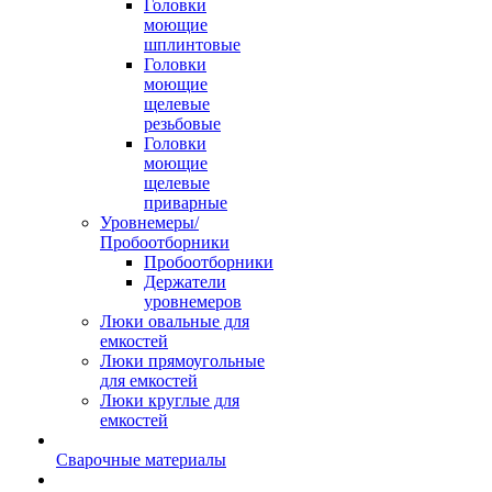
Головки
моющие
шплинтовые
Головки
моющие
щелевые
резьбовые
Головки
моющие
щелевые
приварные
Уровнемеры/
Пробоотборники
Пробоотборники
Держатели
уровнемеров
Люки овальные для
емкостей
Люки прямоугольные
для емкостей
Люки круглые для
емкостей
Сварочные материалы