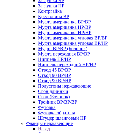
Заглушка ВР
Заглушка НР
Контргайка
Крестовина ВР
Муфта американка ВР/ВР
Муфта американка НР/ВР
Муфта американка НР/НР
Муфта американка угловая ВР/ВР
Муфта американка угловая ВР/НР
Муфта ВР/ВР (Бочонок)
Муфта переходная ВР/ВР
Ниппель НР/НР
Ниппель переходной НР/НР
Отвод 45 ВР/ВР
Отвод 90 ВР/ВР
Отвод 90 ВР/НР
Полусгоны нержавеющие
Сгон длинный
Сгон (Бочонок)
Тройник ВР/ВР/ВР
Футорка
Футорка обратная
Штуцер шланговый НР
Фланцы нержавеющие
Назад