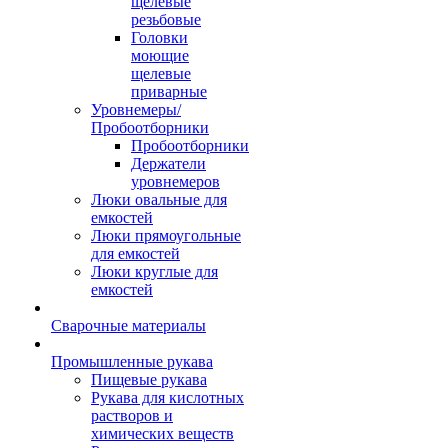
щелевые
резьбовые
Головки
моющие
щелевые
приварные
Уровнемеры/
Пробоотборники
Пробоотборники
Держатели
уровнемеров
Люки овальные для
емкостей
Люки прямоугольные
для емкостей
Люки круглые для
емкостей
Сварочные материалы
Промышленные рукава
Пищевые рукава
Рукава для кислотных
растворов и
химических веществ