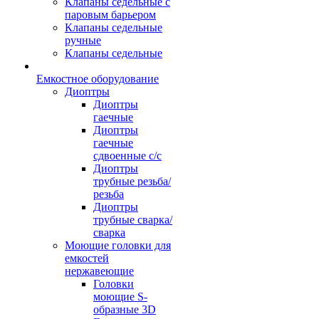
Клапаны седельные с
паровым барьером
Клапаны седельные
ручные
Клапаны седельные
Емкостное оборудование
Диоптры
Диоптры
гаечные
Диоптры
гаечные
сдвоенные c/c
Диоптры
трубные резьба/
резьба
Диоптры
трубные сварка/
сварка
Моющие головки для
емкостей
нержавеющие
Головки
моющие S-
образные 3D