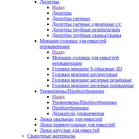
Диоптры
Назад
Диоптры
Диоптры гаечные
Диоптры гаечные сдвоенные c/c
Диоптры трубные резьба/резьба
Диоптры трубные сварка/сварка
Моющие головки для емкостей
нержавеющие
Назад
Моющие головки для емкостей
нержавеющие
Головки моющие S-образные 3D
Головки моющие шплинтовые
Головки моющие щелевые резьбовые
Головки моющие щелевые приварные
Уровнемеры/Пробоотборники
Назад
Уровнемеры/Пробоотборники
Пробоотборники
Держатели уровнемеров
Люки овальные для емкостей
Люки прямоугольные для емкостей
Люки круглые для емкостей
Сварочные материалы