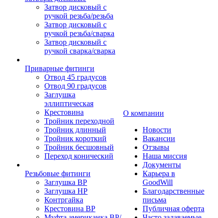
Затвор дисковый с
ручкой резьба/резьба
Затвор дисковый с
ручкой резьба/сварка
Затвор дисковый с
ручкой сварка/сварка
Приварные фитинги
Отвод 45 градусов
Отвод 90 градусов
Заглушка
эллиптическая
Крестовина
О компании
Тройник переходной
Тройник длинный
Новости
Тройник короткий
Вакансии
Тройник бесшовный
Отзывы
Переход конический
Наша миссия
Документы
Резьбовые фитинги
Карьера в
Заглушка ВР
GoodWill
Заглушка НР
Благодарственные
Контргайка
письма
Крестовина ВР
Публичная оферта
Муфта американка ВР/
Часто задаваемые