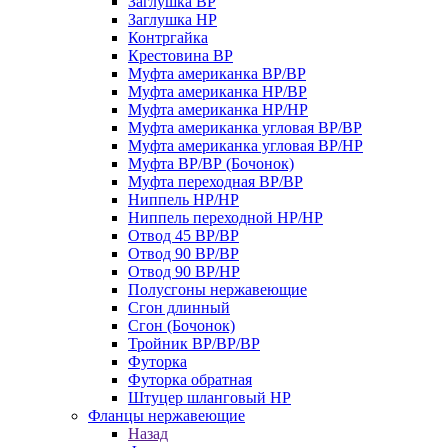
Заглушка ВР
Заглушка НР
Контргайка
Крестовина ВР
Муфта американка ВР/ВР
Муфта американка НР/ВР
Муфта американка НР/НР
Муфта американка угловая ВР/ВР
Муфта американка угловая ВР/НР
Муфта ВР/ВР (Бочонок)
Муфта переходная ВР/ВР
Ниппель НР/НР
Ниппель переходной НР/НР
Отвод 45 ВР/ВР
Отвод 90 ВР/ВР
Отвод 90 ВР/НР
Полусгоны нержавеющие
Сгон длинный
Сгон (Бочонок)
Тройник ВР/ВР/ВР
Футорка
Футорка обратная
Штуцер шланговый НР
Фланцы нержавеющие
Назад