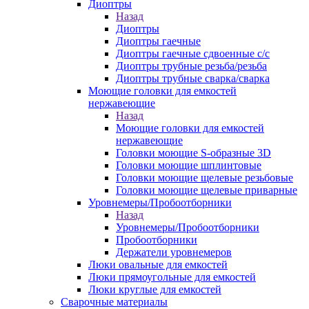
Диоптры
Назад
Диоптры
Диоптры гаечные
Диоптры гаечные сдвоенные c/c
Диоптры трубные резьба/резьба
Диоптры трубные сварка/сварка
Моющие головки для емкостей
нержавеющие
Назад
Моющие головки для емкостей
нержавеющие
Головки моющие S-образные 3D
Головки моющие шплинтовые
Головки моющие щелевые резьбовые
Головки моющие щелевые приварные
Уровнемеры/Пробоотборники
Назад
Уровнемеры/Пробоотборники
Пробоотборники
Держатели уровнемеров
Люки овальные для емкостей
Люки прямоугольные для емкостей
Люки круглые для емкостей
Сварочные материалы