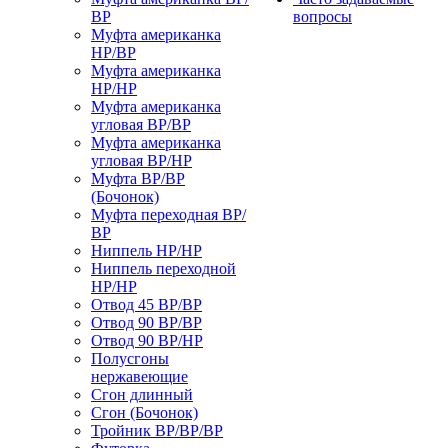
ВР
вопросы
Муфта американка
НР/ВР
Муфта американка
НР/НР
Муфта американка
угловая ВР/ВР
Муфта американка
угловая ВР/НР
Муфта ВР/ВР
(Бочонок)
Муфта переходная ВР/
ВР
Ниппель НР/НР
Ниппель переходной
НР/НР
Отвод 45 ВР/ВР
Отвод 90 ВР/ВР
Отвод 90 ВР/НР
Полусгоны
нержавеющие
Сгон длинный
Сгон (Бочонок)
Тройник ВР/ВР/ВР