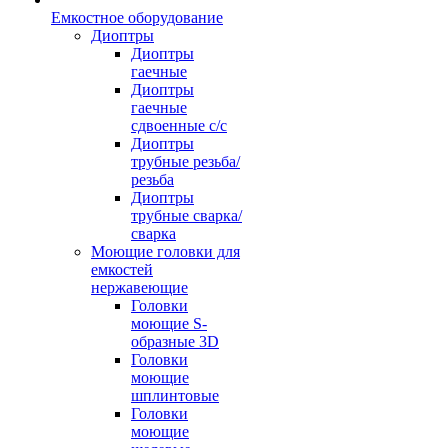
Емкостное оборудование
Диоптры
Диоптры
гаечные
Диоптры
гаечные
сдвоенные c/c
Диоптры
трубные резьба/
резьба
Диоптры
трубные сварка/
сварка
Моющие головки для
емкостей
нержавеющие
Головки
моющие S-
образные 3D
Головки
моющие
шплинтовые
Головки
моющие