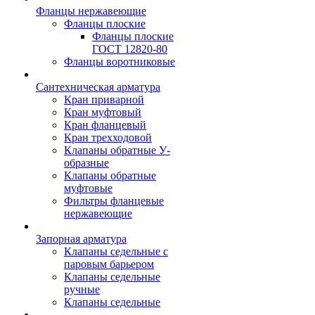
Фланцы нержавеющие
Фланцы плоские
Фланцы плоские
ГОСТ 12820-80
Фланцы воротниковые
Сантехническая арматура
Кран приварной
Кран муфтовый
Кран фланцевый
Кран трехходовой
Клапаны обратные У-
образные
Клапаны обратные
муфтовые
Фильтры фланцевые
нержавеющие
Запорная арматура
Клапаны седельные с
паровым барьером
Клапаны седельные
ручные
Клапаны седельные