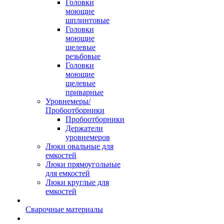
Головки
моющие
шплинтовые
Головки
моющие
щелевые
резьбовые
Головки
моющие
щелевые
приварные
Уровнемеры/
Пробоотборники
Пробоотборники
Держатели
уровнемеров
Люки овальные для
емкостей
Люки прямоугольные
для емкостей
Люки круглые для
емкостей
Сварочные материалы