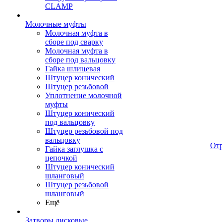
CLAMP
Молочные муфты
Молочная муфта в
сборе под сварку
Молочная муфта в
сборе под вальцовку
Гайка шлицевая
Штуцер конический
Штуцер резьбовой
Уплотнение молочной
муфты
Штуцер конический
под вальцовку
Штуцер резьбовой под
вальцовку
От
Гайка заглушка с
цепочкой
Штуцер конический
шланговый
Штуцер резьбовой
шланговый
Ещё
Затворы дисковые