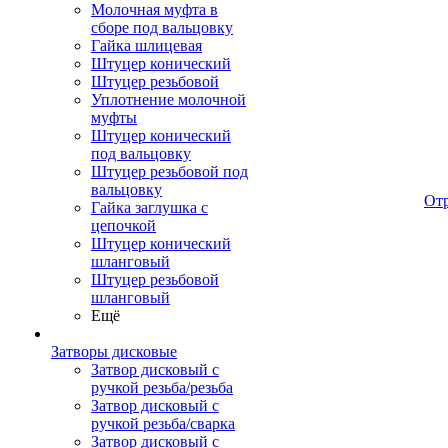
Молочная муфта в
сборе под вальцовку
Гайка шлицевая
Штуцер конический
Штуцер резьбовой
Уплотнение молочной
муфты
Штуцер конический
под вальцовку
Штуцер резьбовой под
вальцовку
От
Гайка заглушка с
цепочкой
Штуцер конический
шланговый
Штуцер резьбовой
шланговый
Ещё
Затворы дисковые
Затвор дисковый с
ручкой резьба/резьба
Затвор дисковый с
ручкой резьба/сварка
Затвор дисковый с