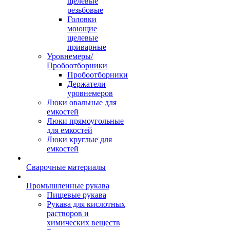
щелевые
резьбовые
Головки
моющие
щелевые
приварные
Уровнемеры/
Пробоотборники
Пробоотборники
Держатели
уровнемеров
Люки овальные для
емкостей
Люки прямоугольные
для емкостей
Люки круглые для
емкостей
Сварочные материалы
Промышленные рукава
Пищевые рукава
Рукава для кислотных
растворов и
химических веществ