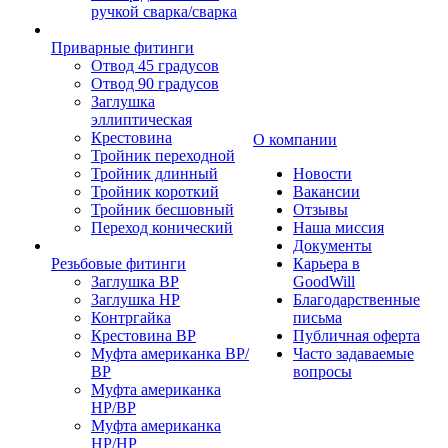
ручкой сварка/сварка
Приварные фитинги
Отвод 45 градусов
Отвод 90 градусов
Заглушка
эллиптическая
Крестовина
О компании
Тройник переходной
Тройник длинный
Новости
Тройник короткий
Вакансии
Тройник бесшовный
Отзывы
Переход конический
Наша миссия
Документы
Резьбовые фитинги
Карьера в
Заглушка ВР
GoodWill
Заглушка НР
Благодарственные
Контргайка
письма
Крестовина ВР
Публичная оферта
Муфта американка ВР/
Часто задаваемые
ВР
вопросы
Муфта американка
НР/ВР
Муфта американка
НР/НР