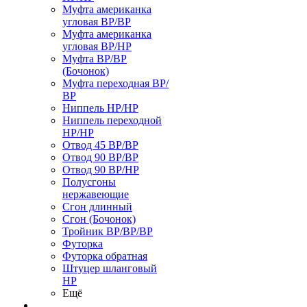
Муфта американка
угловая ВР/ВР
Муфта американка
угловая ВР/НР
Муфта ВР/ВР
(Бочонок)
Муфта переходная ВР/
ВР
Ниппель НР/НР
Ниппель переходной
НР/НР
Отвод 45 ВР/ВР
Отвод 90 ВР/ВР
Отвод 90 ВР/НР
Полусгоны
нержавеющие
Сгон длинный
Сгон (Бочонок)
Тройник ВР/ВР/ВР
Футорка
Футорка обратная
Штуцер шланговый
НР
Ещё