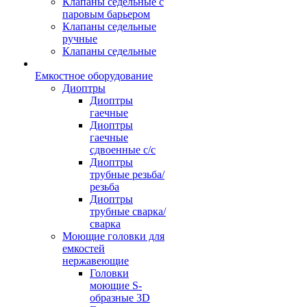
Клапаны седельные с
паровым барьером
Клапаны седельные
ручные
Клапаны седельные
Емкостное оборудование
Диоптры
Диоптры
гаечные
Диоптры
гаечные
сдвоенные c/c
Диоптры
трубные резьба/
резьба
Диоптры
трубные сварка/
сварка
Моющие головки для
емкостей
нержавеющие
Головки
моющие S-
образные 3D