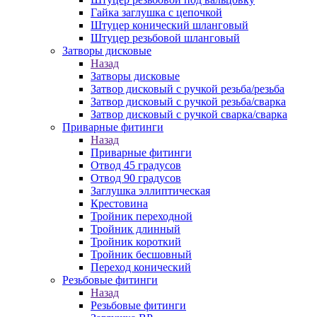
Гайка заглушка с цепочкой
Штуцер конический шланговый
Штуцер резьбовой шланговый
Затворы дисковые
Назад
Затворы дисковые
Затвор дисковый с ручкой резьба/резьба
Затвор дисковый с ручкой резьба/сварка
Затвор дисковый с ручкой сварка/сварка
Приварные фитинги
Назад
Приварные фитинги
Отвод 45 градусов
Отвод 90 градусов
Заглушка эллиптическая
Крестовина
Тройник переходной
Тройник длинный
Тройник короткий
Тройник бесшовный
Переход конический
Резьбовые фитинги
Назад
Резьбовые фитинги