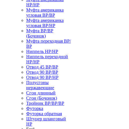
НР/НР
Муфта американка
угловая ВР/ВР
Муфта американка
угловая ВР/НР
Муфта ВР/ВР
(Бочонок)
Муфта переходная ВР/
ВР
Ниппель НР/НР
Ниппель переходной
НР/НР
Отвод 45 ВР/ВР
Отвод 90 ВР/ВР
Отвод 90 ВР/НР
Полусгоны
нержавеющие
Сгон длинный
Сгон (Бочонок)
Тройник ВР/ВР/ВР
Футорка
Футорка обратная
Штуцер шланговый
НР