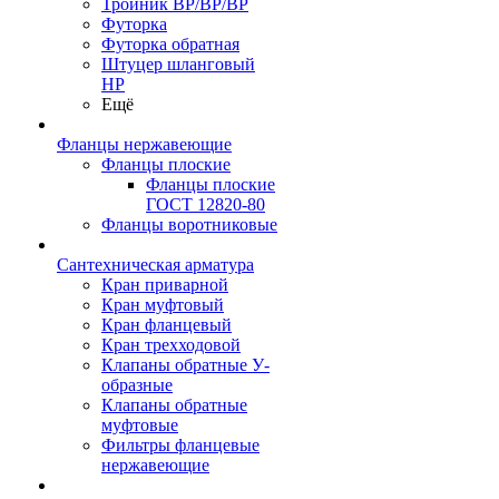
Тройник ВР/ВР/ВР
Футорка
Футорка обратная
Штуцер шланговый
НР
Ещё
Фланцы нержавеющие
Фланцы плоские
Фланцы плоские
ГОСТ 12820-80
Фланцы воротниковые
Сантехническая арматура
Кран приварной
Кран муфтовый
Кран фланцевый
Кран трехходовой
Клапаны обратные У-
образные
Клапаны обратные
муфтовые
Фильтры фланцевые
нержавеющие