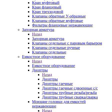
Кран муфтовый
Кран фланцевый
Кран трехходовой
Клапаны обратные У-образные
Клапаны обратные муфтовые
Фильтры фланцевые нержавеющие
Запорная арматура
Назад
Запорная арматура
Клапаны седельные с паровым барьером
Клапаны седельные ручные
Клапаны седельные
Емкостное оборудование
Назад
Емкостное оборудование
Диоптры
Назад
Диоптры
Диоптры гаечные
Диоптры гаечные сдвоенные c/c
Диоптры трубные резьба/резьба
Диоптры трубные сварка/сварка
Моющие головки для емкостей
нержавеющие
Назад