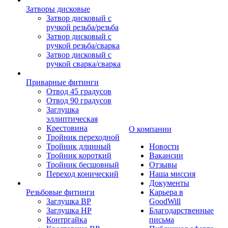
Затворы дисковые
Затвор дисковый с
ручкой резьба/резьба
Затвор дисковый с
ручкой резьба/сварка
Затвор дисковый с
ручкой сварка/сварка
Приварные фитинги
Отвод 45 градусов
Отвод 90 градусов
Заглушка
эллиптическая
Крестовина
О компании
Тройник переходной
Тройник длинный
Новости
Тройник короткий
Вакансии
Тройник бесшовный
Отзывы
Переход конический
Наша миссия
Документы
Резьбовые фитинги
Карьера в
Заглушка ВР
GoodWill
Заглушка НР
Благодарственные
Контргайка
письма