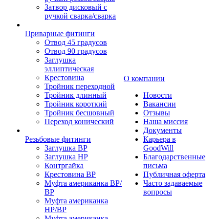
Затвор дисковый с
ручкой сварка/сварка
Приварные фитинги
Отвод 45 градусов
Отвод 90 градусов
Заглушка
эллиптическая
Крестовина
О компании
Тройник переходной
Тройник длинный
Новости
Тройник короткий
Вакансии
Тройник бесшовный
Отзывы
Переход конический
Наша миссия
Документы
Резьбовые фитинги
Карьера в
Заглушка ВР
GoodWill
Заглушка НР
Благодарственные
Контргайка
письма
Крестовина ВР
Публичная оферта
Муфта американка ВР/
Часто задаваемые
ВР
вопросы
Муфта американка
НР/ВР
Муфта американка