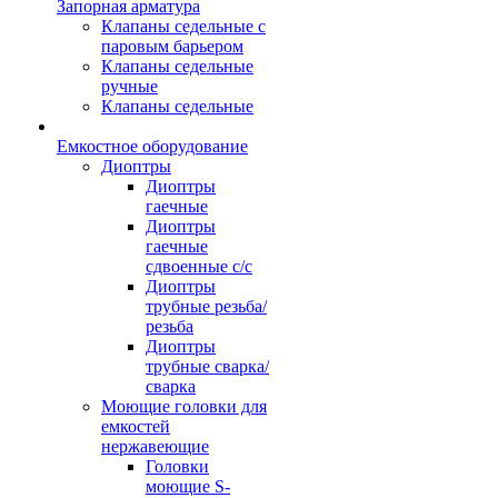
Запорная арматура
Клапаны седельные с
паровым барьером
Клапаны седельные
ручные
Клапаны седельные
Емкостное оборудование
Диоптры
Диоптры
гаечные
Диоптры
гаечные
сдвоенные c/c
Диоптры
трубные резьба/
резьба
Диоптры
трубные сварка/
сварка
Моющие головки для
емкостей
нержавеющие
Головки
моющие S-