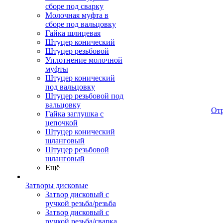
сборе под сварку
Молочная муфта в
сборе под вальцовку
Гайка шлицевая
Штуцер конический
Штуцер резьбовой
Уплотнение молочной
муфты
Штуцер конический
под вальцовку
Штуцер резьбовой под
вальцовку
От
Гайка заглушка с
цепочкой
Штуцер конический
шланговый
Штуцер резьбовой
шланговый
Ещё
Затворы дисковые
Затвор дисковый с
ручкой резьба/резьба
Затвор дисковый с
ручкой резьба/сварка