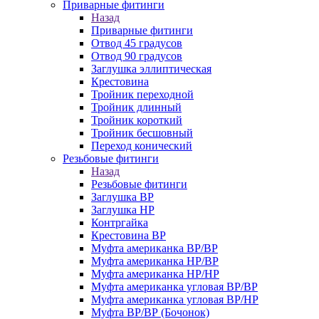
Приварные фитинги
Назад
Приварные фитинги
Отвод 45 градусов
Отвод 90 градусов
Заглушка эллиптическая
Крестовина
Тройник переходной
Тройник длинный
Тройник короткий
Тройник бесшовный
Переход конический
Резьбовые фитинги
Назад
Резьбовые фитинги
Заглушка ВР
Заглушка НР
Контргайка
Крестовина ВР
Муфта американка ВР/ВР
Муфта американка НР/ВР
Муфта американка НР/НР
Муфта американка угловая ВР/ВР
Муфта американка угловая ВР/НР
Муфта ВР/ВР (Бочонок)