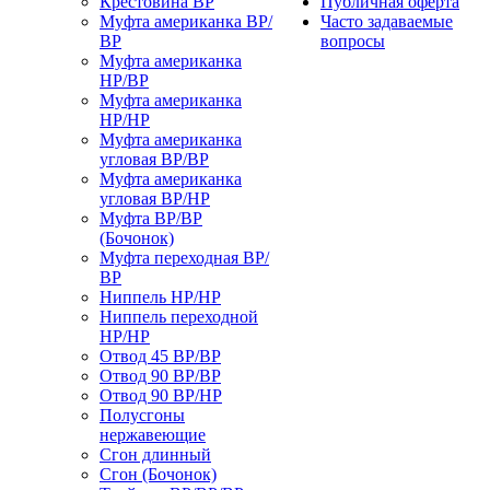
Крестовина ВР
Публичная оферта
Муфта американка ВР/
Часто задаваемые
ВР
вопросы
Муфта американка
НР/ВР
Муфта американка
НР/НР
Муфта американка
угловая ВР/ВР
Муфта американка
угловая ВР/НР
Муфта ВР/ВР
(Бочонок)
Муфта переходная ВР/
ВР
Ниппель НР/НР
Ниппель переходной
НР/НР
Отвод 45 ВР/ВР
Отвод 90 ВР/ВР
Отвод 90 ВР/НР
Полусгоны
нержавеющие
Сгон длинный
Сгон (Бочонок)