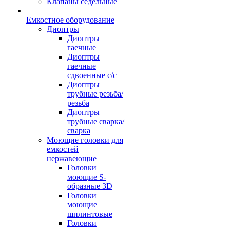
Клапаны седельные
Емкостное оборудование
Диоптры
Диоптры
гаечные
Диоптры
гаечные
сдвоенные c/c
Диоптры
трубные резьба/
резьба
Диоптры
трубные сварка/
сварка
Моющие головки для
емкостей
нержавеющие
Головки
моющие S-
образные 3D
Головки
моющие
шплинтовые
Головки