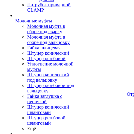
Патрубок приварной
CLAMP
Молочные муфты
Молочная муфта в
сборе под сварку
Молочная муфта в
сборе под вальцовку
Гайка шлицевая
Штуцер конический
Штуцер резьбовой
Уплотнение молочной
муфты
Штуцер конический
под вальцовку
Штуцер резьбовой под
вальцовку
От
Гайка заглушка с
цепочкой
Штуцер конический
шланговый
Штуцер резьбовой
шланговый
Ещё