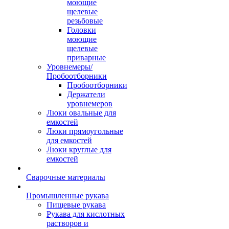
моющие
щелевые
резьбовые
Головки
моющие
щелевые
приварные
Уровнемеры/
Пробоотборники
Пробоотборники
Держатели
уровнемеров
Люки овальные для
емкостей
Люки прямоугольные
для емкостей
Люки круглые для
емкостей
Сварочные материалы
Промышленные рукава
Пищевые рукава
Рукава для кислотных
растворов и