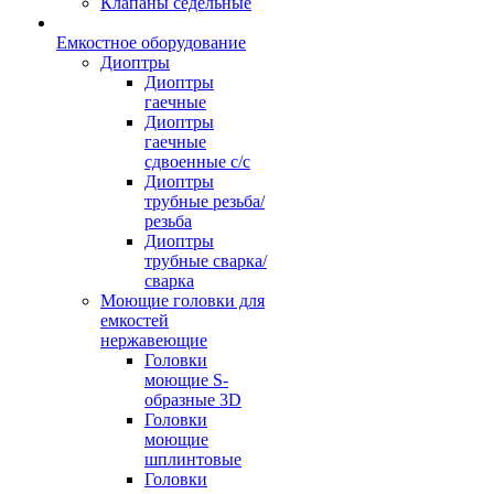
Клапаны седельные
Емкостное оборудование
Диоптры
Диоптры
гаечные
Диоптры
гаечные
сдвоенные c/c
Диоптры
трубные резьба/
резьба
Диоптры
трубные сварка/
сварка
Моющие головки для
емкостей
нержавеющие
Головки
моющие S-
образные 3D
Головки
моющие
шплинтовые
Головки