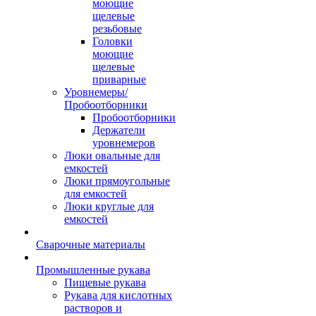
моющие
щелевые
резьбовые
Головки
моющие
щелевые
приварные
Уровнемеры/
Пробоотборники
Пробоотборники
Держатели
уровнемеров
Люки овальные для
емкостей
Люки прямоугольные
для емкостей
Люки круглые для
емкостей
Сварочные материалы
Промышленные рукава
Пищевые рукава
Рукава для кислотных
растворов и