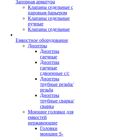
Запорная арматура
Клапаны седельные с
паровым барьером
Клапаны седельные
ручные
Клапаны седельные
Емкостное оборудование
Диоптры
Диоптры
гаечные
Диоптры
гаечные
сдвоенные c/c
Диоптры
трубные резьба/
резьба
Диоптры
трубные сварка/
сварка
Моющие головки для
емкостей
нержавеющие
Головки
моющие S-