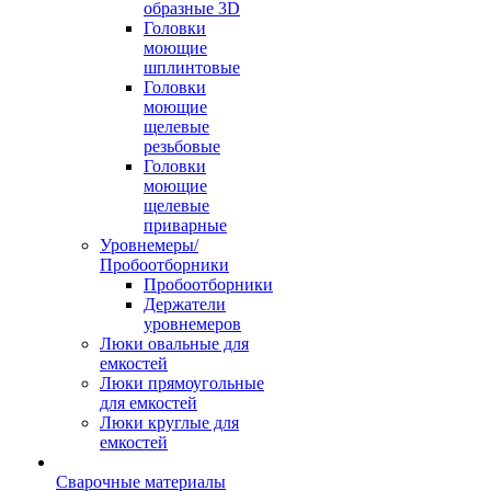
образные 3D
Головки
моющие
шплинтовые
Головки
моющие
щелевые
резьбовые
Головки
моющие
щелевые
приварные
Уровнемеры/
Пробоотборники
Пробоотборники
Держатели
уровнемеров
Люки овальные для
емкостей
Люки прямоугольные
для емкостей
Люки круглые для
емкостей
Сварочные материалы