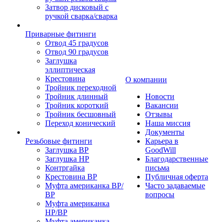
Затвор дисковый с
ручкой сварка/сварка
Приварные фитинги
Отвод 45 градусов
Отвод 90 градусов
Заглушка
эллиптическая
Крестовина
О компании
Тройник переходной
Тройник длинный
Новости
Тройник короткий
Вакансии
Тройник бесшовный
Отзывы
Переход конический
Наша миссия
Документы
Резьбовые фитинги
Карьера в
Заглушка ВР
GoodWill
Заглушка НР
Благодарственные
Контргайка
письма
Крестовина ВР
Публичная оферта
Муфта американка ВР/
Часто задаваемые
ВР
вопросы
Муфта американка
НР/ВР
Муфта американка