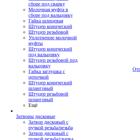
сборе под сварку
Молочная муфта в
сборе под вальцовку
Гайка шлицевая
Штуцер конический
Штуцер резьбовой
Уплотнение молочной
муфты
Штуцер конический
под вальцовку
Штуцер резьбовой под
вальцовку
От
Гайка заглушка с
цепочкой
Штуцер конический
шланговый
Штуцер резьбовой
шланговый
Ещё
Затворы дисковые
Затвор дисковый с
ручкой резьба/резьба
Затвор дисковый с
ручкой резьба/сварка