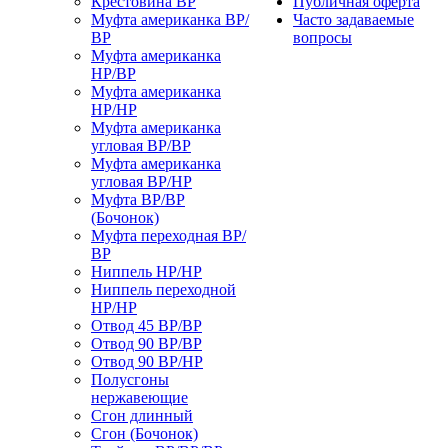
Крестовина ВР
Публичная оферта
Муфта американка ВР/
Часто задаваемые
ВР
вопросы
Муфта американка
НР/ВР
Муфта американка
НР/НР
Муфта американка
угловая ВР/ВР
Муфта американка
угловая ВР/НР
Муфта ВР/ВР
(Бочонок)
Муфта переходная ВР/
ВР
Ниппель НР/НР
Ниппель переходной
НР/НР
Отвод 45 ВР/ВР
Отвод 90 ВР/ВР
Отвод 90 ВР/НР
Полусгоны
нержавеющие
Сгон длинный
Сгон (Бочонок)