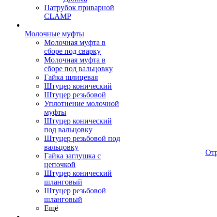
Патрубок приварной
CLAMP
Молочные муфты
Молочная муфта в
сборе под сварку
Молочная муфта в
сборе под вальцовку
Гайка шлицевая
Штуцер конический
Штуцер резьбовой
Уплотнение молочной
муфты
Штуцер конический
под вальцовку
Штуцер резьбовой под
вальцовку
От
Гайка заглушка с
цепочкой
Штуцер конический
шланговый
Штуцер резьбовой
шланговый
Ещё