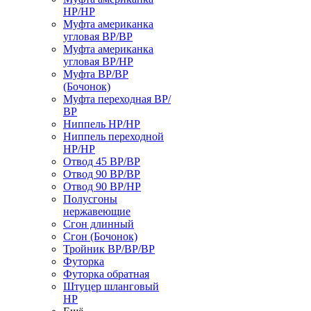
НР/НР
Муфта американка
угловая ВР/ВР
Муфта американка
угловая ВР/НР
Муфта ВР/ВР
(Бочонок)
Муфта переходная ВР/
ВР
Ниппель НР/НР
Ниппель переходной
НР/НР
Отвод 45 ВР/ВР
Отвод 90 ВР/ВР
Отвод 90 ВР/НР
Полусгоны
нержавеющие
Сгон длинный
Сгон (Бочонок)
Тройник ВР/ВР/ВР
Футорка
Футорка обратная
Штуцер шланговый
НР