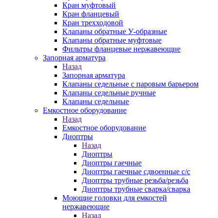
Кран муфтовый
Кран фланцевый
Кран трехходовой
Клапаны обратные У-образные
Клапаны обратные муфтовые
Фильтры фланцевые нержавеющие
Запорная арматура
Назад
Запорная арматура
Клапаны седельные с паровым барьером
Клапаны седельные ручные
Клапаны седельные
Емкостное оборудование
Назад
Емкостное оборудование
Диоптры
Назад
Диоптры
Диоптры гаечные
Диоптры гаечные сдвоенные c/c
Диоптры трубные резьба/резьба
Диоптры трубные сварка/сварка
Моющие головки для емкостей
нержавеющие
Назад