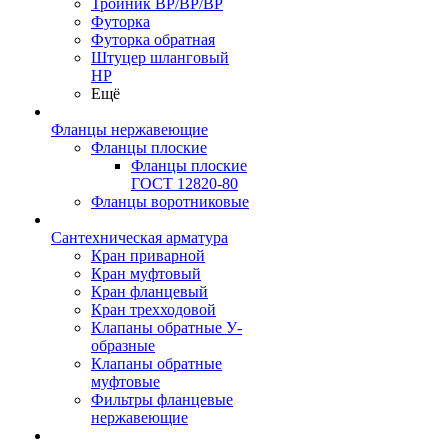
Тройник ВР/ВР/ВР
Футорка
Футорка обратная
Штуцер шланговый
НР
Ещё
Фланцы нержавеющие
Фланцы плоские
Фланцы плоские
ГОСТ 12820-80
Фланцы воротниковые
Сантехническая арматура
Кран приварной
Кран муфтовый
Кран фланцевый
Кран трехходовой
Клапаны обратные У-
образные
Клапаны обратные
муфтовые
Фильтры фланцевые
нержавеющие