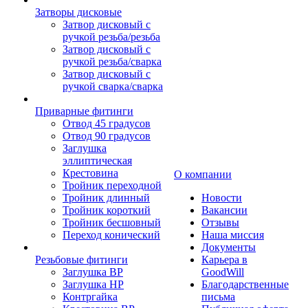
Затворы дисковые
Затвор дисковый с
ручкой резьба/резьба
Затвор дисковый с
ручкой резьба/сварка
Затвор дисковый с
ручкой сварка/сварка
Приварные фитинги
Отвод 45 градусов
Отвод 90 градусов
Заглушка
эллиптическая
Крестовина
О компании
Тройник переходной
Тройник длинный
Новости
Тройник короткий
Вакансии
Тройник бесшовный
Отзывы
Переход конический
Наша миссия
Документы
Резьбовые фитинги
Карьера в
Заглушка ВР
GoodWill
Заглушка НР
Благодарственные
Контргайка
письма