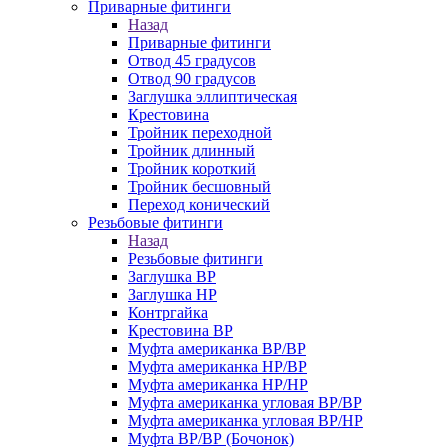
Приварные фитинги
Назад
Приварные фитинги
Отвод 45 градусов
Отвод 90 градусов
Заглушка эллиптическая
Крестовина
Тройник переходной
Тройник длинный
Тройник короткий
Тройник бесшовный
Переход конический
Резьбовые фитинги
Назад
Резьбовые фитинги
Заглушка ВР
Заглушка НР
Контргайка
Крестовина ВР
Муфта американка ВР/ВР
Муфта американка НР/ВР
Муфта американка НР/НР
Муфта американка угловая ВР/ВР
Муфта американка угловая ВР/НР
Муфта ВР/ВР (Бочонок)