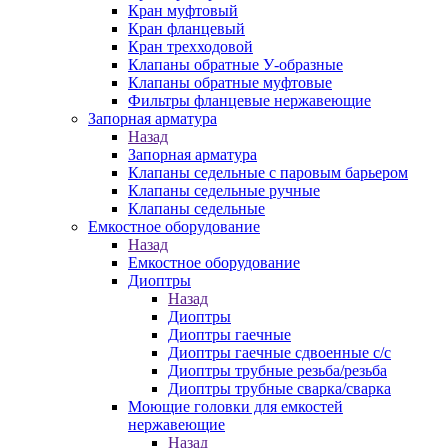
Кран муфтовый
Кран фланцевый
Кран трехходовой
Клапаны обратные У-образные
Клапаны обратные муфтовые
Фильтры фланцевые нержавеющие
Запорная арматура
Назад
Запорная арматура
Клапаны седельные с паровым барьером
Клапаны седельные ручные
Клапаны седельные
Емкостное оборудование
Назад
Емкостное оборудование
Диоптры
Назад
Диоптры
Диоптры гаечные
Диоптры гаечные сдвоенные c/c
Диоптры трубные резьба/резьба
Диоптры трубные сварка/сварка
Моющие головки для емкостей
нержавеющие
Назад