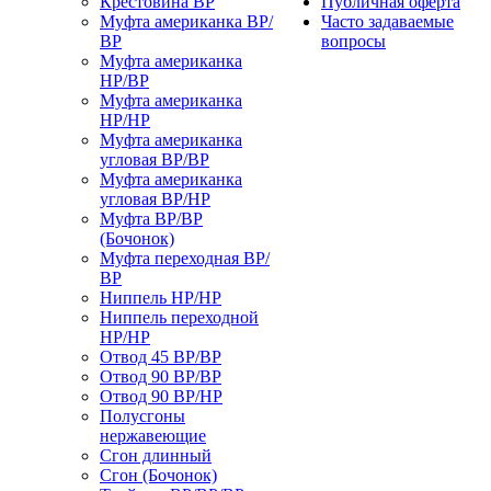
Крестовина ВР
Публичная оферта
Муфта американка ВР/
Часто задаваемые
ВР
вопросы
Муфта американка
НР/ВР
Муфта американка
НР/НР
Муфта американка
угловая ВР/ВР
Муфта американка
угловая ВР/НР
Муфта ВР/ВР
(Бочонок)
Муфта переходная ВР/
ВР
Ниппель НР/НР
Ниппель переходной
НР/НР
Отвод 45 ВР/ВР
Отвод 90 ВР/ВР
Отвод 90 ВР/НР
Полусгоны
нержавеющие
Сгон длинный
Сгон (Бочонок)