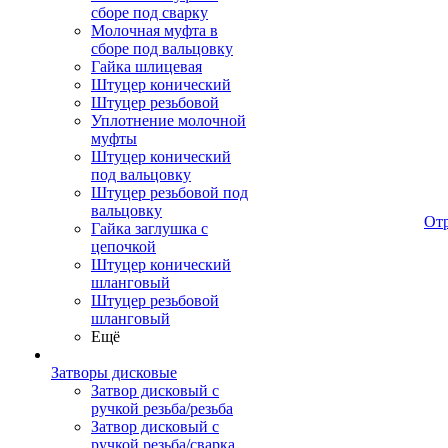
сборе под сварку
Молочная муфта в
сборе под вальцовку
Гайка шлицевая
Штуцер конический
Штуцер резьбовой
Уплотнение молочной
муфты
Штуцер конический
под вальцовку
Штуцер резьбовой под
вальцовку
От
Гайка заглушка с
цепочкой
Штуцер конический
шланговый
Штуцер резьбовой
шланговый
Ещё
Затворы дисковые
Затвор дисковый с
ручкой резьба/резьба
Затвор дисковый с
ручкой резьба/сварка