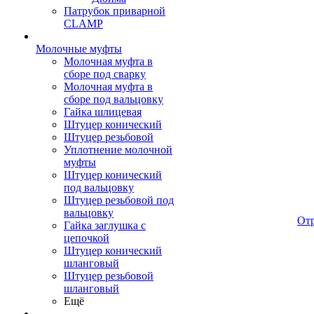
Патрубок приварной
CLAMP
Молочные муфты
Молочная муфта в
сборе под сварку
Молочная муфта в
сборе под вальцовку
Гайка шлицевая
Штуцер конический
Штуцер резьбовой
Уплотнение молочной
муфты
Штуцер конический
под вальцовку
Штуцер резьбовой под
вальцовку
От
Гайка заглушка с
цепочкой
Штуцер конический
шланговый
Штуцер резьбовой
шланговый
Ещё