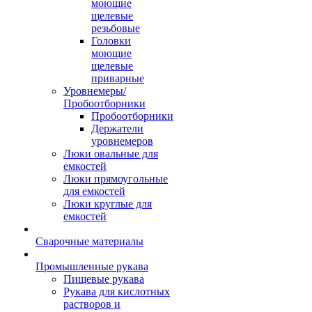
моющие
щелевые
резьбовые
Головки
моющие
щелевые
приварные
Уровнемеры/
Пробоотборники
Пробоотборники
Держатели
уровнемеров
Люки овальные для
емкостей
Люки прямоугольные
для емкостей
Люки круглые для
емкостей
Сварочные материалы
Промышленные рукава
Пищевые рукава
Рукава для кислотных
растворов и