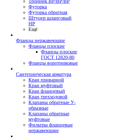
Тройник ВР/ВР/ВР
Футорка
Футорка обратная
Штуцер шланговый
НР
Ещё
Фланцы нержавеющие
Фланцы плоские
Фланцы плоские
ГОСТ 12820-80
Фланцы воротниковые
Сантехническая арматура
Кран приварной
Кран муфтовый
Кран фланцевый
Кран трехходовой
Клапаны обратные У-
образные
Клапаны обратные
муфтовые
Фильтры фланцевые
нержавеющие