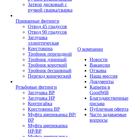
Затвор дисковый с
ручкой сварка/сварка
Приварные фитинги
Отвод 45 градусов
Отвод 90 градусов
Заглушка
эллиптическая
Крестовина
О компании
Тройник переходной
Тройник длинный
Новости
Тройник короткий
Вакансии
Тройник бесшовный
Отзывы
Переход конический
Наша миссия
Документы
Резьбовые фитинги
Карьера в
Заглушка ВР
GoodWill
Заглушка НР
Благодарственные
Контргайка
письма
Крестовина ВР
Публичная оферта
Муфта американка ВР/
Часто задаваемые
ВР
вопросы
Муфта американка
НР/ВР
Муфта американка