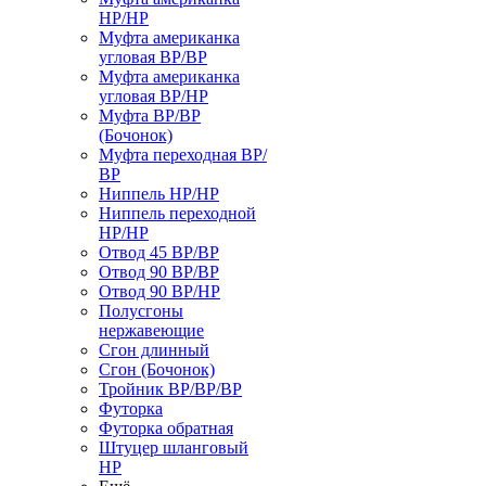
НР/НР
Муфта американка
угловая ВР/ВР
Муфта американка
угловая ВР/НР
Муфта ВР/ВР
(Бочонок)
Муфта переходная ВР/
ВР
Ниппель НР/НР
Ниппель переходной
НР/НР
Отвод 45 ВР/ВР
Отвод 90 ВР/ВР
Отвод 90 ВР/НР
Полусгоны
нержавеющие
Сгон длинный
Сгон (Бочонок)
Тройник ВР/ВР/ВР
Футорка
Футорка обратная
Штуцер шланговый
НР