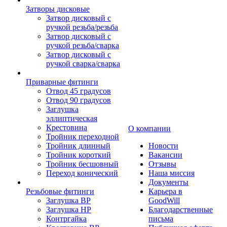
Затворы дисковые
Затвор дисковый с
ручкой резьба/резьба
Затвор дисковый с
ручкой резьба/сварка
Затвор дисковый с
ручкой сварка/сварка
Приварные фитинги
Отвод 45 градусов
Отвод 90 градусов
Заглушка
эллиптическая
Крестовина
О компании
Тройник переходной
Тройник длинный
Новости
Тройник короткий
Вакансии
Тройник бесшовный
Отзывы
Переход конический
Наша миссия
Документы
Резьбовые фитинги
Карьера в
Заглушка ВР
GoodWill
Заглушка НР
Благодарственные
Контргайка
письма