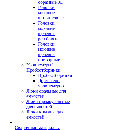
образные 3D
Головки
моющие
шплинтовые
Головки
моющие
щелевые
резьбовые
Головки
моющие
щелевые
приварные
Уровнемеры/
Пробоотборники
Пробоотборники
Держатели
уровнемеров
Люки овальные для
емкостей
Люки прямоугольные
для емкостей
Люки круглые для
емкостей
Сварочные материалы