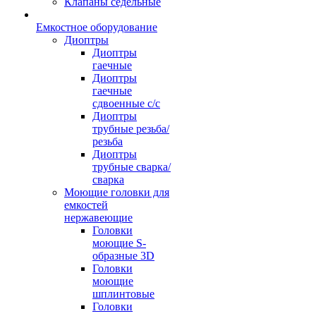
Клапаны седельные
Емкостное оборудование
Диоптры
Диоптры
гаечные
Диоптры
гаечные
сдвоенные c/c
Диоптры
трубные резьба/
резьба
Диоптры
трубные сварка/
сварка
Моющие головки для
емкостей
нержавеющие
Головки
моющие S-
образные 3D
Головки
моющие
шплинтовые
Головки