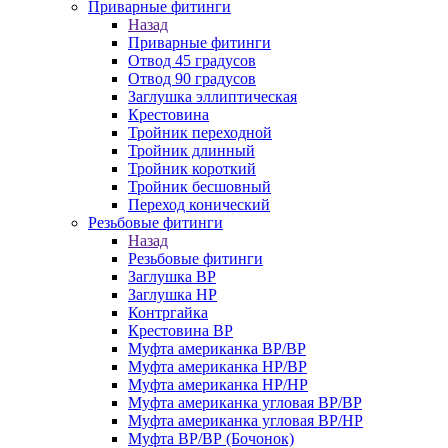
Приварные фитинги
Назад
Приварные фитинги
Отвод 45 градусов
Отвод 90 градусов
Заглушка эллиптическая
Крестовина
Тройник переходной
Тройник длинный
Тройник короткий
Тройник бесшовный
Переход конический
Резьбовые фитинги
Назад
Резьбовые фитинги
Заглушка ВР
Заглушка НР
Контргайка
Крестовина ВР
Муфта американка ВР/ВР
Муфта американка НР/ВР
Муфта американка НР/НР
Муфта американка угловая ВР/ВР
Муфта американка угловая ВР/НР
Муфта ВР/ВР (Бочонок)