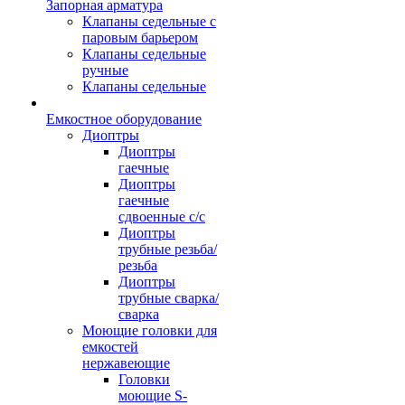
Запорная арматура
Клапаны седельные с
паровым барьером
Клапаны седельные
ручные
Клапаны седельные
Емкостное оборудование
Диоптры
Диоптры
гаечные
Диоптры
гаечные
сдвоенные c/c
Диоптры
трубные резьба/
резьба
Диоптры
трубные сварка/
сварка
Моющие головки для
емкостей
нержавеющие
Головки
моющие S-